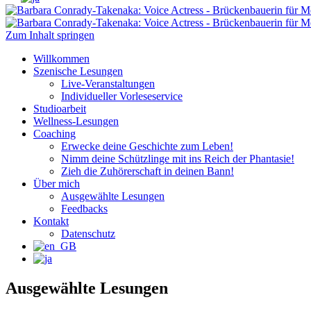
Barbara Conrady-Takenaka: Voice Actres
Brückenbauerin für Menschen in der deut
Zum Inhalt springen
Willkommen
Szenische Lesungen
Live-Veranstaltungen
Individueller Vorleseservice
Studioarbeit
Wellness-Lesungen
Coaching
Erwecke deine Geschichte zum Leben!
Nimm deine Schützlinge mit ins Reich der Phantasie!
Zieh die Zuhörerschaft in deinen Bann!
Über mich
Ausgewählte Lesungen
Feedbacks
Kontakt
Datenschutz
Ausgewählte Lesungen